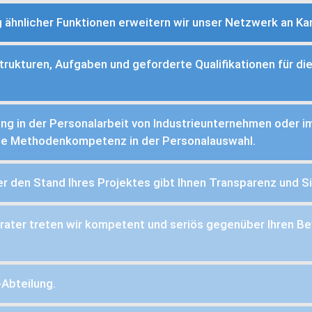
hnlicher Funktionen erweitern wir unser Netzwerk an Kan
trukturen, Aufgaben und geforderte Qualifikationen für di
ung in der Personalarbeit von Industrieunternehmen oder 
ige Methodenkompetenz in der Personalauswahl.
er den Stand Ihres Projektes gibt Ihnen Transparenz und Si
rater treten wir kompetent und seriös gegenüber Ihren Be
-Abteilung.