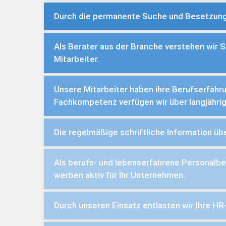
Durch die permanente Suche und Besetzung ä
Als Berater aus der Branche verstehen wir S
Mitarbeiter.
Unsere Mitarbeiter haben ihre Berufserfahr
Fachkompetenz verfügen wir über langjähr
Die regelmäßige schriftliche Information üb
Als berufs- und lebenserfahrene Personalbe
werben aktiv für Ihr Unternehmen.
Durch unseren Einsatz entlasten wir Ihre HR