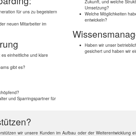
arding:
Zukunft, und welche Struk
Umsetzung?
neration für uns zu begeistern
Welche Möglichkeiten habe
entwickeln?
der neuen Mitarbeiter im
Wissensmanage
rung
Haben wir unser betrieblic
gesichert und haben wir ei
es einheitliche und klare
eams gibt es?
schöpfend?
lter und Sparringspartner für
stützen?
erstützen wir unsere Kunden im Aufbau oder der Weiterentwicklung ei