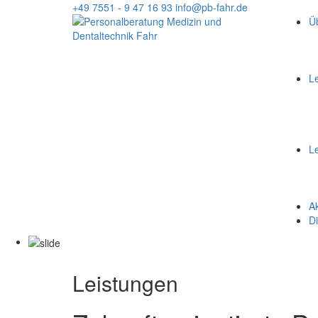
+49 7551 - 9 47 16 93
info@pb-fahr.de
Üb
L
L
Ak
Di
Leistungen