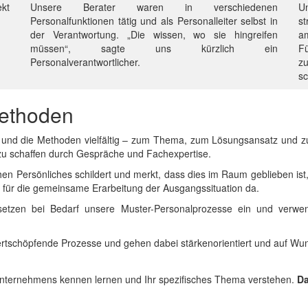
kt
Unsere Berater waren in verschiedenen
U
Personalfunktionen tätig und als Personalleiter selbst in
st
der Verantwortung. „Die wissen, wo sie hingreifen
a
müssen“, sagte uns kürzlich ein
F
Personalverantwortlicher.
z
sc
Methoden
und die Methoden vielfältig – zum Thema, zum Lösungsansatz und zu 
zu schaffen durch Gespräche und Fachexpertise.
en Persönliches schildert und merkt, dass dies im Raum geblieben ist
für die gemeinsame Erarbeitung der Ausgangssituation da.
, setzen bei Bedarf unsere Muster-Personalprozesse ein und verwe
ertschöpfende Prozesse und gehen dabei stärkenorientiert und auf Wuns
 Unternehmens kennen lernen und Ihr spezifisches Thema verstehen.
Da